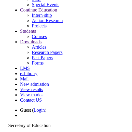
Special Events
Continue Education
Intern-ship
Action Research
Projects
Students
Courses
Downloads
Articles
Research Papers
Past Papers
Forms
LMS
e-Library
Mail
New admission
View results
View marks
Contact US
Guest (
Login
)
Secretary of Education