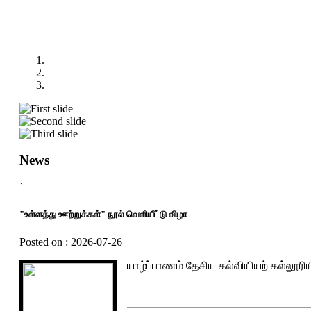
News
`
"உள்ளத்து ஊற்றுக்கள்" நூல் வெளியீட்டு விழா
Posted on : 2026-07-26
யாழ்ப்பாணம் தேசிய கல்வியியற் கல்லூரி