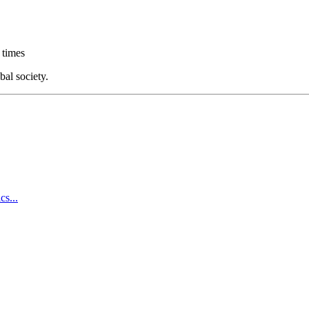
 times
bal society.
cs...